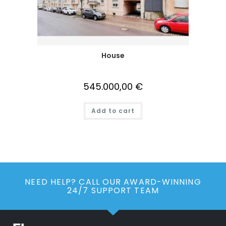
House
545.000,00
€
Add to cart
NEED HELP? CALL OUR AWARD-WINNING
24/7 SUPPORT TEAM