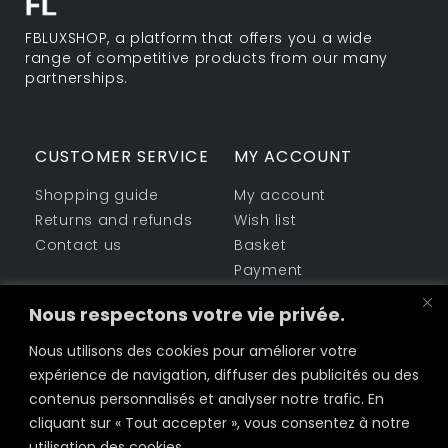
FBLUXSHOP, a platform that offers you a wide
range of competitive products from our many
partnerships.
CUSTOMER SERVICE
MY ACCOUNT
Shopping guide
My account
Returns and refunds
Wish list
Contact us
Basket
Payment
LEGAL AREA
SHARE WITH US
Nous respectons votre vie privée.
Company information
Nous utilisons des cookies pour améliorer votre
Facebook
Cookie Policy
expérience de navigation, diffuser des publicités ou des
Terms of use
Twitter
contenus personnalisés et analyser notre trafic. En
Privacy policy
cliquant sur « Tout accepter », vous consentez à notre
LinkedIn
utilisation des cookies.