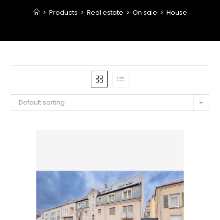
>
Products
>
Real estate
>
On sale
>
House
Default sorting