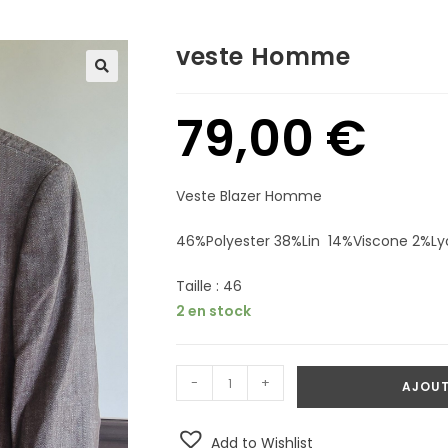
veste Homme
79,00
€
Veste Blazer Homme
46%Polyester 38%Lin 14%Viscone 2%Ly
Taille : 46
2 en stock
-
+
AJOUT
Add to Wishlist