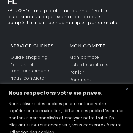
FBLUXSHOP, une plateforme qui met à votre
disposition un large éventail de produits
compétitifs issus de nos multiples partenariats.
SERVICE CLIENTS
MON COMPTE
Guide shopping
Mon compte
Retours et
Liste de souhaits
remboursements
Panier
Nous contacter
Paiement
ESPACE LÉGAL
PARTAGEZ-NOUS
Nous respectons votre vie privée.
Informations sur la
Nous utilisons des cookies pour améliorer votre
Facebook
société
expérience de navigation, diffuser des publicités ou des
Politique de Cookies
Twitter
contenus personnalisés et analyser notre trafic. En
Conditions
cliquant sur « Tout accepter », vous consentez à notre
d’utilisation
LinkedIn
utilisation des cookies.